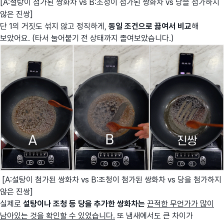
[A:설탕이 첨가된 쌍화차 vs B:조청이 첨가된 쌍화차 vs 당을 첨가하지
않은 진쌍]
단 1의 거짓도 섞지 않고 정직하게,
동일 조건으로 끓여서 비교
해
보았어요. (타서 눌어붙기 전 상태까지 졸여보았습니다.)
[A:설탕이 첨가된 쌍화차 vs B:조청이 첨가된 쌍화차 vs 당을 첨가하지
않은 진쌍]
실제로
설탕이나 조청 등 당을 추가한 쌍
화차는
끈적한 무언가가 많이
남아있는 것을 확인할 수 있었습니다.
또 냄새에서도 큰 차이가