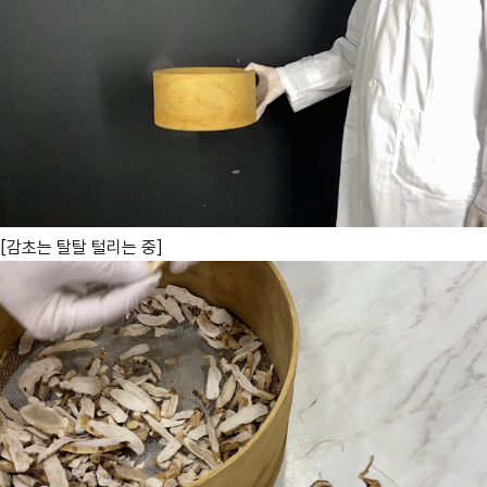
[감초는 탈탈 털리는 중]