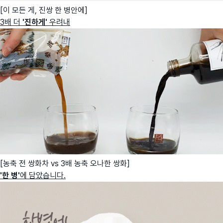
[이 모든 게, 진쌍 한 병안에]
3배 더
'
진하게'
우려내
[농축 전 쌍화차 vs 3배 농축 오나한 쌍화]
'한 병'
에 담았습니다.