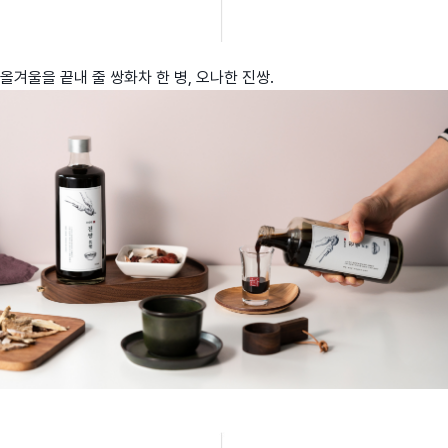
올겨울을 끝내 줄 쌍화차 한 병, 오나한 진쌍.