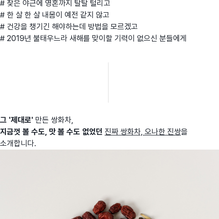
# 잦은 야근에 영혼까지 탈탈 털리고
# 한 살 한 살 내몸이 예전 같지 않고
# 건강을 챙기긴 해야하는데 방법을 모르겠고
# 2019년 불태우느라 새해를 맞이할 기력이 없으신 분들에게
그 '제대로'
만든 쌍화차,
지금껏 볼 수도, 맛 볼 수도 없었던
진
짜
쌍화차, 오나한
진쌍
을
소개합니다.