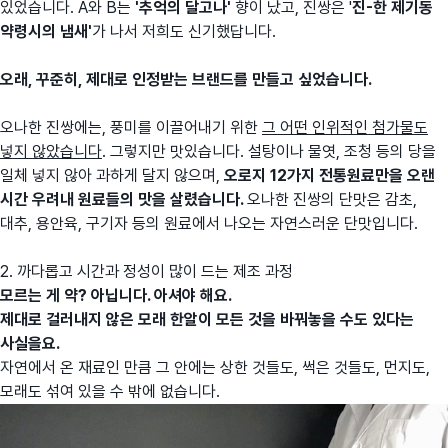
있었습니다. A와 B는
'추억의 달고나'
향이 났고, 진쌍은 '
진-한 제기동
약령시의 냄새'
가 나서 저희도 신기했답니다.
오래, 꾸준히, 제대로 인정받는 브랜드를 만들고 싶었습니다.
오나한 진쌍에는, 풍미를 이끌어내기 위한
그 어떤 인위적인 첨가물도
넣지 않았습니다
. 그렇지만 맛있습니다. 설탕이나 물엿, 조청 등의 당을
일체 넣지 않아 과하게 달지 않으며,
오로지 12가지 전통원료만을 오랜
시간 우려내 원료들의 맛을 살렸습니다.
오나한
진쌍의 단맛은 감초,
대추, 용안육, 구기자 등의 원료에서 나오는 자연스러운 단맛입니다.
2. 까다롭고 시간과 정성이 많이 드는 제조 과정
모르는 게 약? 아닙니다.
아셔야 해요.
제대로 걸러내지 않은 모래 한알이 모든 것을 바꿔놓을 수도 있다는
사실을요.
자연에서 온 재료인 만큼 그 안에는 상한 것들도, 썩은 것들도, 먼지도,
모래도 섞여 있을 수 밖에 없습니다.