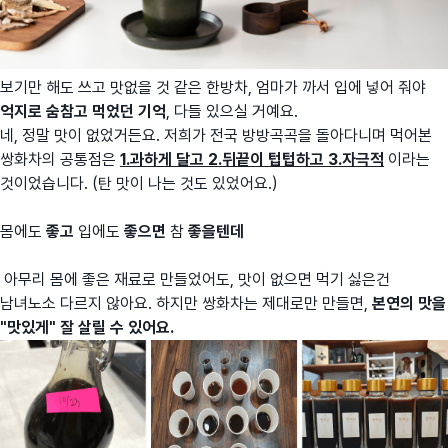
보기만 해도 쓰고 맛없을 것 같은 한방차, 엄마가 까서 입에 넣어 줘야
억지로 숨참고 먹었던 기억
, 다들 있으실 거예요.
네, 정말 맛이 없었거든요. 저희가 전국 방방곡곡을 돌아다니며 먹어본
쌍화차의 공통점은
1.과하게 달고 2.뒤끝이 텁텁하고 3.자극적
이라는
것이었습니다. (탄 맛이 나는 것도 있었어요.)
몸에도
좋고
입에도
좋으면
참
좋을텐데
아무리 몸에 좋은 재료로 만들었어도, 맛이 없으면 먹기 싫은건
남녀노소 다르지 않아요. 하지만 쌍화차는 제대로만 만들면,
본연의 맛을
"맛있게" 잘 살릴 수 있어요.