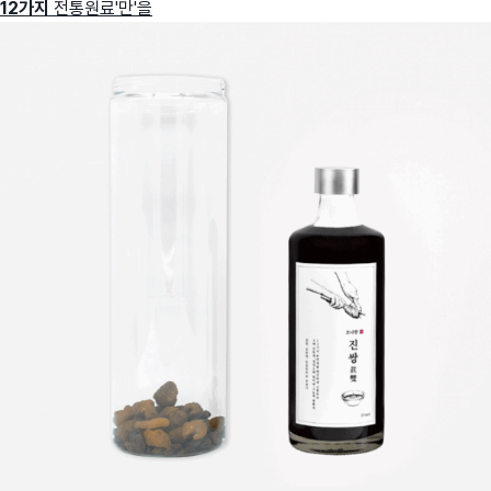
12가지
전통원료'만'을