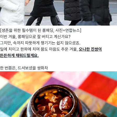
[생존을 위한 필수템이 된 롱패딩, 사진=연합뉴스]
이번 겨울, 롱패딩으로 잘 버티고 계신가요?
그치만, 속까지 따뜻하게 챙기기는 쉽지 않으셨죠.
일에 치이고 한파에 치여 몸도 마음도 추운 겨울,
오나한 진쌍이
든든하게 채워드릴게요.
한 번쯤은, 드셔보셨을 쌍화차