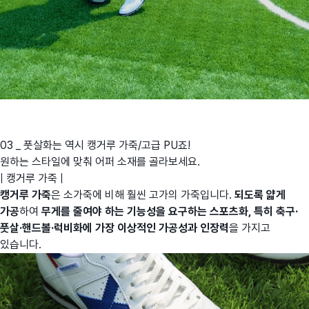
03 _ 풋살화는 역시 캥거루 가죽/고급 PU죠!
원하는 스타일에 맞춰 어퍼 소재를 골라보세요.
| 캥거루 가죽 |
캥거루 가죽
은 소가죽에 비해 훨씬 고가의 가죽입니다.
되도록 얇게
가공
하여
무게를 줄여야 하는 기능성을 요구하는 스포츠화, 특히 축구·
풋살·핸드볼·럭비화에 가장 이상적인 가공성과 인장력
을 가지고
있습니다.