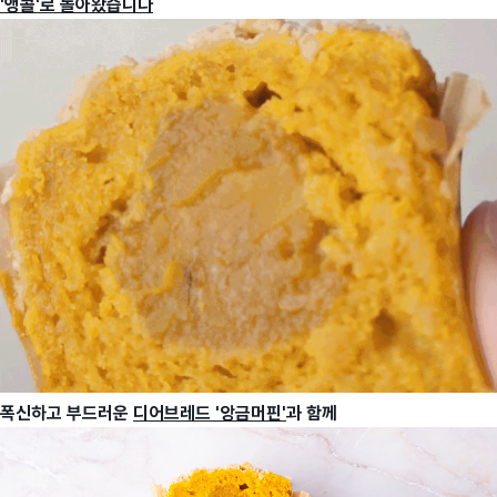
'앵콜'로 돌아왔습니다
폭신하고 부드러운
디어브레드 '앙금머핀'
과 함께