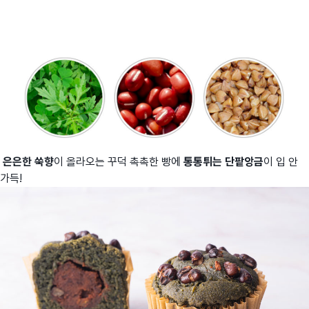
은은한 쑥향
이 올라오는 꾸덕 촉촉한 빵에
통통튀는 단팥앙금
이 입 안
가득!