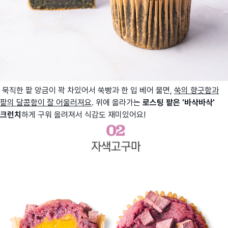
묵직한 팥 앙금이 꽉 차있어서 쑥빵과 한 입 베어 물면,
쑥의 향긋함과
팥의 달콤함이 잘 어울러져요
. 위에 올라가는
로스팅 팥은 '바삭바삭'
크런치
하게 구워 올려져서 식감도 재미있어요!