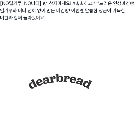
[NO밀가루, NO버터] 빵, 참지마세요! #촉촉하고#부드러운 인생비건빵
밀가루와 버터 전혀 없이 만든 비건빵! 이번엔 달콤한 앙금이 가득한
머핀과 함께 돌아왔어요!