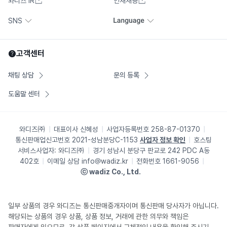
와디즈 IR
인재채용
SNS
고객센터
채팅 상담
문의 등록
도움말 센터
와디즈㈜
대표이사
신혜성
사업자등록번호
258-87-01370
통신판매업신고번호
2021-성남분당C-1153
사업자 정보 확인
호스팅
서비스사업자:
와디즈㈜
경기 성남시 분당구 판교로 242 PDC A동
402호
이메일 상담
info@wadiz.kr
전화번호 1661-9056
ⓒ wadiz Co., Ltd.
일부 상품의 경우 와디즈는 통신판매중개자이며 통신판매 당사자가 아닙니다.
해당되는 상품의 경우 상품, 상품 정보, 거래에 관한 의무와 책임은