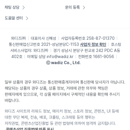
채팅 상담
문의 등록
도움말 센터
와디즈㈜
대표이사
신혜성
사업자등록번호
258-87-01370
통신판매업신고번호
2021-성남분당C-1153
사업자 정보 확인
호스팅
서비스사업자:
와디즈㈜
경기 성남시 분당구 판교로 242 PDC A동
402호
이메일 상담
info@wadiz.kr
전화번호 1661-9056
ⓒ wadiz Co., Ltd.
일부 상품의 경우 와디즈는 통신판매중개자이며 통신판매 당사자가 아닙니다.
해당되는 상품의 경우 상품, 상품 정보, 거래에 관한 의무와 책임은
판매자에게 있으므로, 각 상품 페이지에서 구체적인 내용을 확인해 주시기
바랍니다.
와디즈 사이트의 리워드 정보, 메이커 정보, 스토리 정보, 콘텐츠, UI 등에
대한 무단 복제, 전송, 배포, 크롤링, 스크래핑 등의 행위는
저작권법, 콘텐츠산업진흥법 등 관련 법령에 의하여 엄격히 금지됩니다.
콘텐츠산업 진흥법에 따른 표시