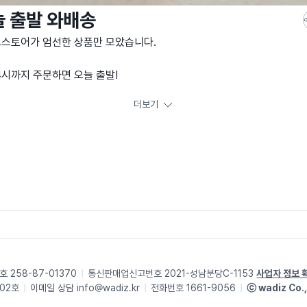
 출발 와배송
스토어가 엄선한 상품만 모았습니다.
4시까지 주문하면 오늘 출발!
으로 더욱 빠르게 만나보세요
더보기
앞까지 신속하게
 사실 수 있도록 책임환불제
와배송 상품은 매주 새롭게 공개됩니다!
번호
258-87-01370
통신판매업신고번호
2021-성남분당C-1153
사업자 정보 
402호
이메일 상담
info@wadiz.kr
전화번호 1661-9056
ⓒ wadiz Co.,