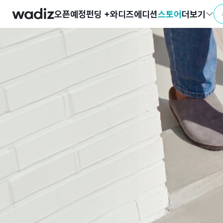
오픈예정
펀딩 +
와디즈에디션
스토어
더보기
친구
와디즈 에디션
메이커센터