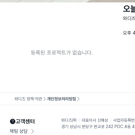
오늘
와디즈
오후 
와배송
등록된 프로젝트가 없습니다.
#집 
#믿고
📦 
와디즈 정책·약관
개인정보처리방침
와디즈㈜
대표이사
신혜성
사업자등록
고객센터
경기 성남시 분당구 판교로 242 PDC A동 
채팅 상담