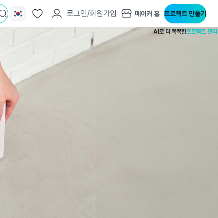
로그인/회원가입
메이커 홈
프로젝트 만들기
지사항
벤트
AI로 더 똑똑한
프로젝트 관리
new
도자료
즈 IR
용