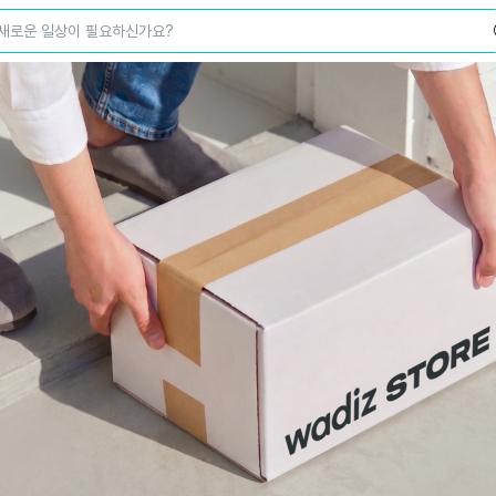
새로운 일상이 필요하신가요?
wadiz NEXT BRAND
와디즈 블로그
공
와디즈 파트너 서비스
브랜드 스토리
이
IP 라이선스 사업 신청
브랜드 슬로건
보
와디즈 스쿨
협력 프로그램
와디
도움말센터
와디즈 어워즈
채
서포터클럽 멤버십
성공 프로젝트