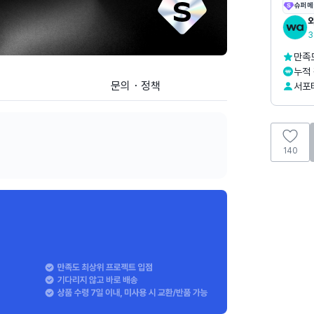
슈퍼메
3
만족도
누적 
문의・정책
서포터
140