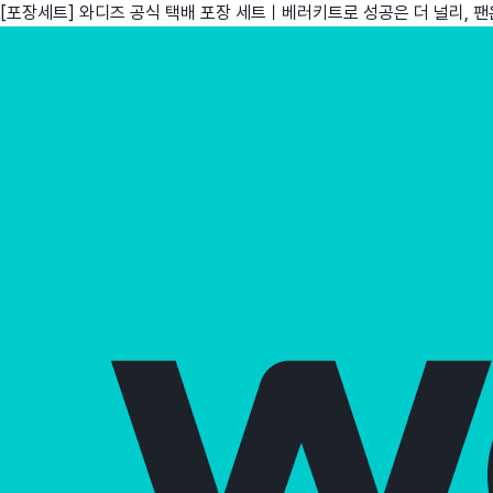
[포장세트] 와디즈 공식 택배 포장 세트ㅣ베러키트로 성공은 더 널리, 팬은
친구
와디즈 에디션
메이커센터