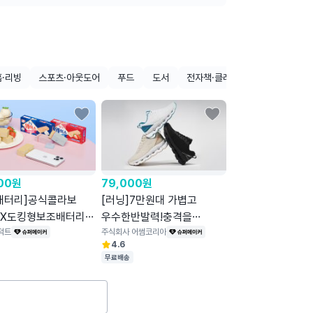
홈·리빙
스포츠·아웃도어
푸드
도서
전자책·클래스
디자인
반
00
원
79,000
원
배터리]공식콜라보
[러닝]7만원대 가볍고
X도킹형보조배터리ㅣ
우수한반발력!충격을
터 향까지재현했어요!
덕트
추진력으로 전환
주식회사 어썸코리아
4.6
하이테크러닝화
무료배송