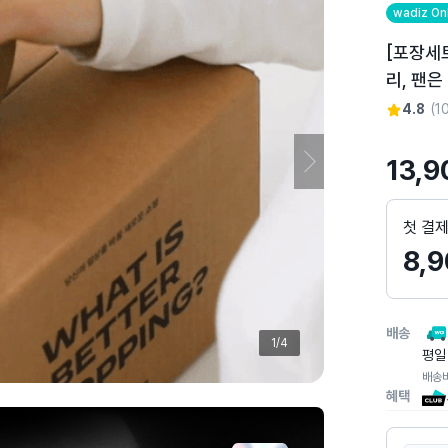
어
wadiz On
스
[포장세
토
리, 팬은
리
상
4.8
(
1
세
페
13,9
이
지
첫 결
8,
배송
1/4
평일
배송
혜택