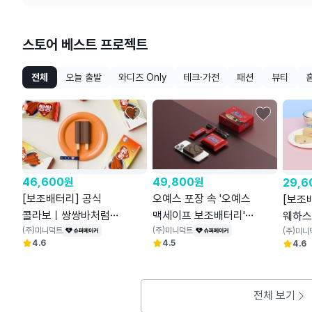
스토어 베스트 프로젝트
전체
오늘 출발
와디즈 Only
테크·가전
패션
뷰티
46,600
원
49,800
원
29,6
[보조배터리] 공식
오예스 포장 속 '오예스
[보조
콜라보ㅣ쌍쌍바처럼
맥세이프 보조배터리'
웨하스
나눠쓰는 손난로
(주)미니덕트
[해태제과 공식콜라보]
(주)미니덕트
포장부
(주)미니
4.6
4.5
4.6
+보조배터리ㅣ쌍쌍바
전체 보기