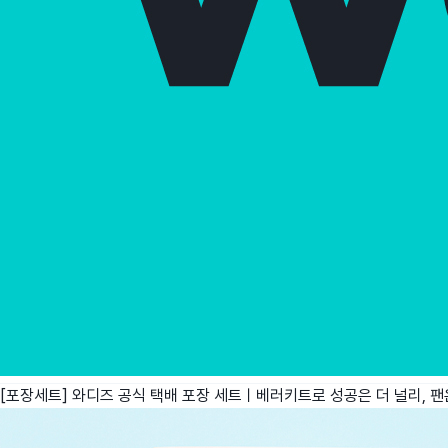
[포장세트] 와디즈 공식 택배 포장 세트ㅣ베러키트로 성공은 더 널리, 팬은