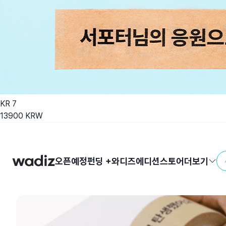
KR
7
13900
KRW
오픈예정
펀딩 +
와디즈에디션
스토어
더보기