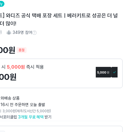
ly
트] 와디즈 공식 택배 포장 세트ㅣ베러키트로 성공은 더 널
 더 많이!
0
)
349
명 참여
참여 수 정보
00
원
품절
제 시
5,000원
즉시 적용
900
원
와배송 상품
 16시 전 주문하면 오늘 출발
비
3,000
원
(제주/도서산간 5,000원)
서포터클럽
3개월 무료 혜택
받기