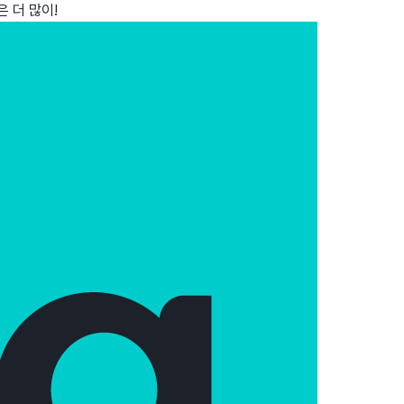
 더 많이!
wadiz NEXT BRAND
와디즈 블로그
공
와디즈 파트너 서비스
브랜드 스토리
이
IP 라이선스 사업 신청
브랜드 슬로건
보
와디즈 스쿨
협력 프로그램
와디
도움말센터
와디즈 어워즈
채
서포터클럽 멤버십
성공 프로젝트