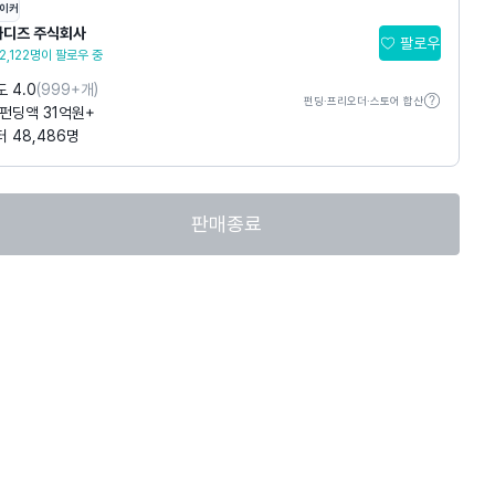
이커
와디즈 주식회사
팔로우
2,122명이 팔로우 중
 4.0
(999+개)
펀딩·프리오더·스토어 합산
펀딩액 31억원+
 48,486명
판매종료