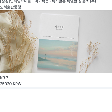
[성경]딥러닝바이블 - 마가복음 : 특허받은 특별한 성경책
(주)
도서출판동행
KR
7
25020
KRW