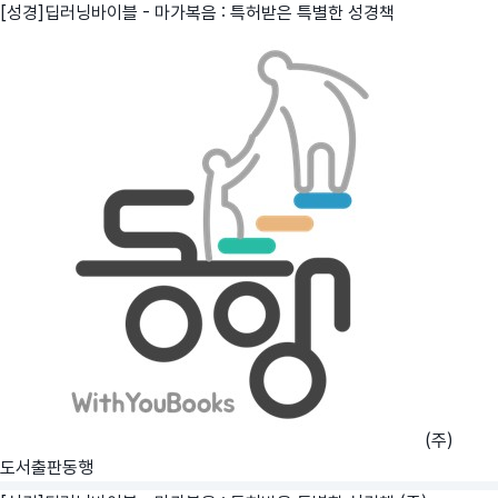
[성경]딥러닝바이블 - 마가복음 : 특허받은 특별한 성경책
(주)
도서출판동행