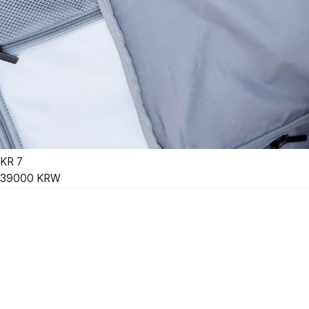
KR
7
39000
KRW