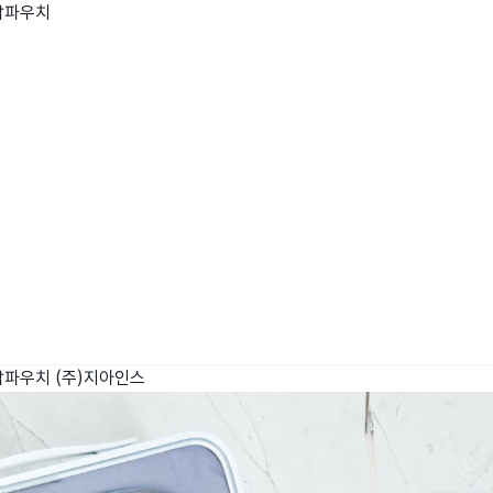
납파우치
wadiz NEXT BRAND
와디즈 블로그
공
와디즈 파트너 서비스
브랜드 스토리
이
IP 라이선스 사업 신청
브랜드 슬로건
보
와디즈 스쿨
협력 프로그램
와디
도움말센터
와디즈 어워즈
채
서포터클럽 멤버십
성공 프로젝트
납파우치
(주)지아인스