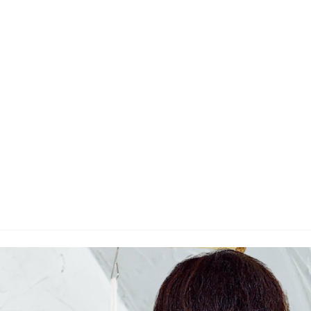
지사항
벤트
new
도자료
즈 IR
용