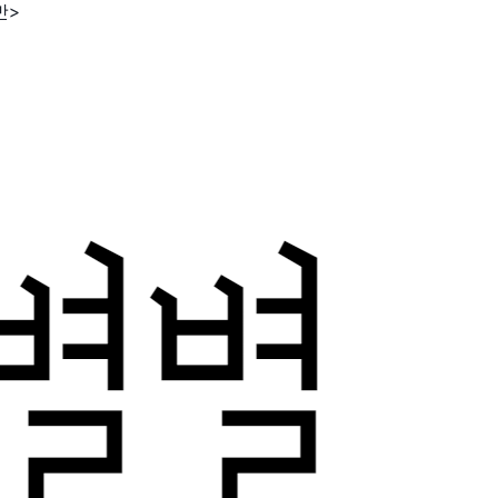
반>
wadiz NEXT BRAND
와디즈 블로그
공
와디즈 파트너 서비스
브랜드 스토리
이
IP 라이선스 사업 신청
브랜드 슬로건
보
와디즈 스쿨
협력 프로그램
와디
도움말센터
와디즈 어워즈
채
서포터클럽 멤버십
성공 프로젝트