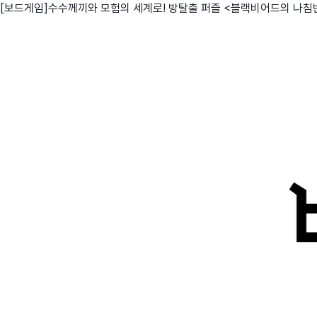
[보드게임]수수께끼와 모험의 세계로! 방탈출 퍼즐 <블랙비어드의 나침
친구
와디즈 에디션
메이커센터