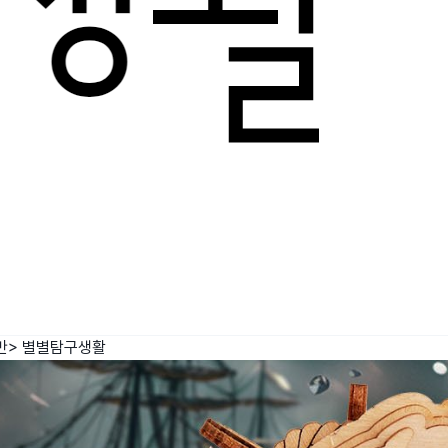
반>
별별탐구생활