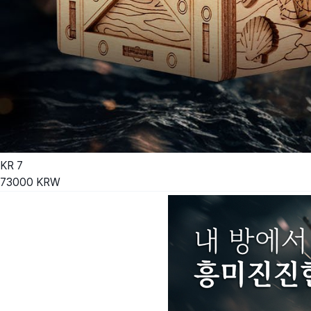
KR
7
73000
KRW