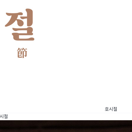
호시절
시절