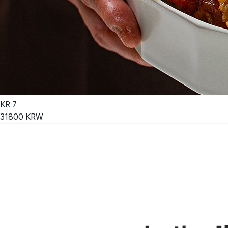
KR
7
31800
KRW