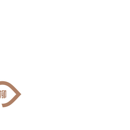
wadiz NEXT BRAND
와디즈 블로그
공
와디즈 파트너 서비스
브랜드 스토리
이
IP 라이선스 사업 신청
브랜드 슬로건
보
와디즈 스쿨
협력 프로그램
와디
도움말센터
와디즈 어워즈
채
서포터클럽 멤버십
성공 프로젝트