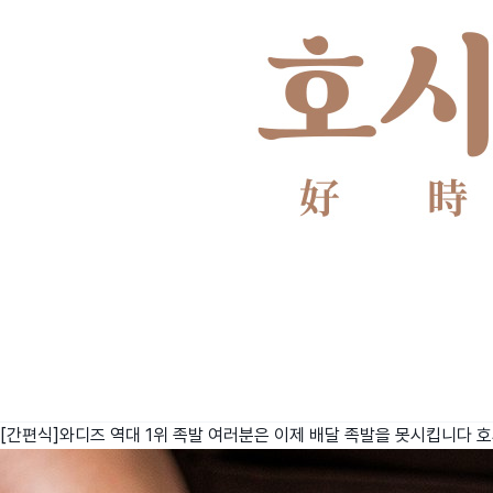
[간편식]와디즈 역대 1위 족발 여러분은 이제 배달 족발을 못시킵니다
호