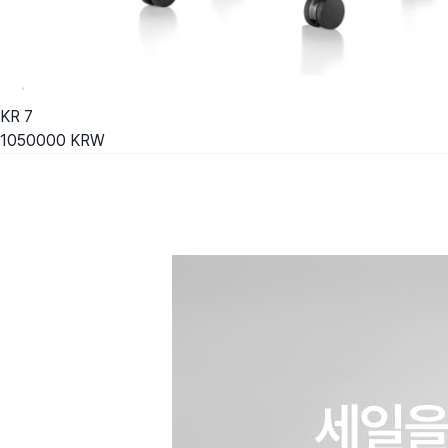
KR
7
1050000
KRW