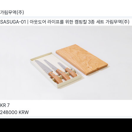
가림무역(주)
SASUGA-01 | 아웃도어 라이프를 위한 캠핑칼 3종 세트
가림무역(주)
KR
7
248000
KRW