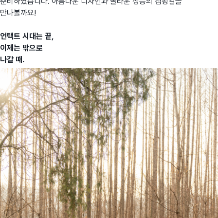
준비하였습니다. 아름다운 디자인과 놀라운 성능의 캠핑칼을
만나볼까요!
언택트
시대는
끝
,
이제는
밖으로
나갈
때
.