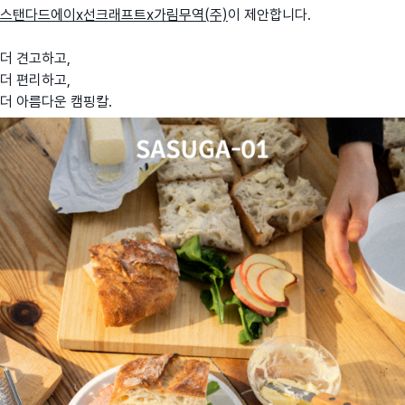
스탠다드에이x선크래프트x가림무역(주)
이 제안합니다.
더 견고하고,
더 편리하고,
더 아름다운 캠핑칼.