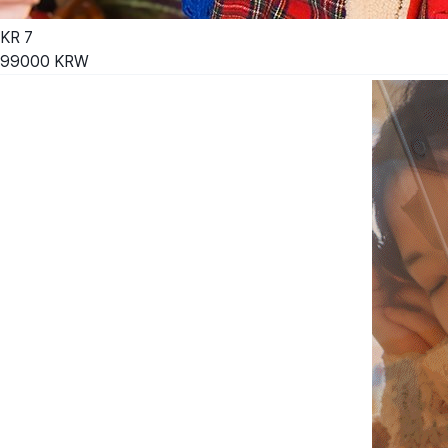
KR
7
99000
KRW