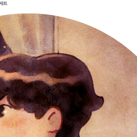
물세트
wadiz NEXT BRAND
와디즈 블로그
공
와디즈 파트너 서비스
브랜드 스토리
이
IP 라이선스 사업 신청
브랜드 슬로건
보
와디즈 스쿨
협력 프로그램
와디
도움말센터
와디즈 어워즈
채
서포터클럽 멤버십
성공 프로젝트