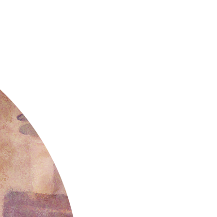
지사항
벤트
new
도자료
즈 IR
용