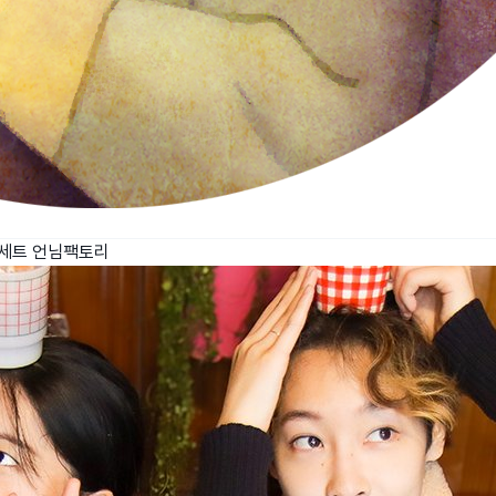
물세트
언님팩토리