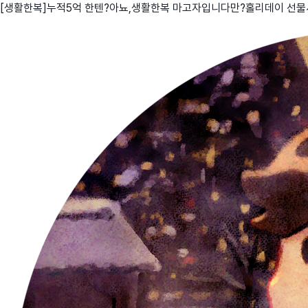
[생활한복]누적5억 한텐?아뇨,생활한복 마고자입니다만?홀리데이 선
친구
와디즈 에디션
메이커센터