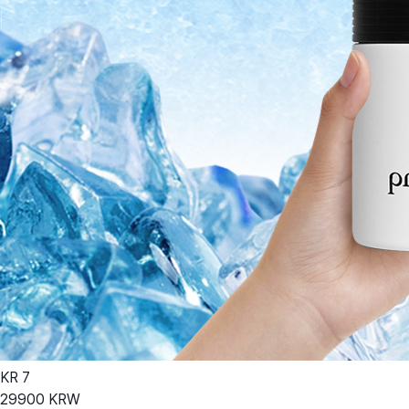
KR
7
29900
KRW