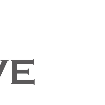
wadiz NEXT BRAND
와디즈 블로그
공
와디즈 파트너 서비스
브랜드 스토리
이
IP 라이선스 사업 신청
브랜드 슬로건
보
와디즈 스쿨
협력 프로그램
와디
도움말센터
와디즈 어워즈
채
서포터클럽 멤버십
성공 프로젝트