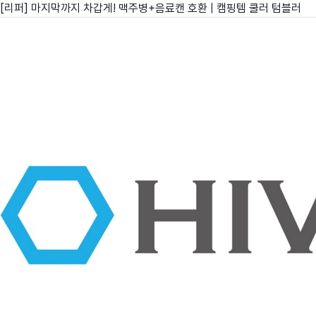
[리퍼] 마지막까지 차갑게! 맥주병+음료캔 호환 | 캠핑템 쿨러 텀블러
친구
와디즈 에디션
메이커센터