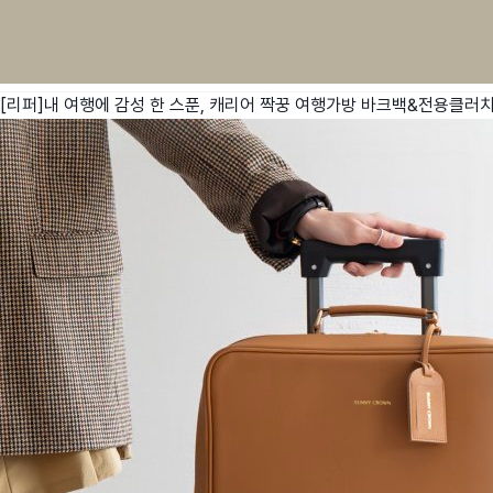
[리퍼]내 여행에 감성 한 스푼, 캐리어 짝꿍 여행가방 바크백&전용클러