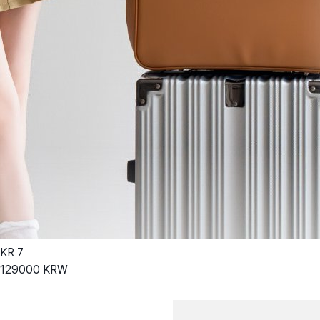
KR
7
129000
KRW