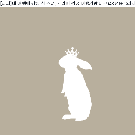
[리퍼]내 여행에 감성 한 스푼, 캐리어 짝꿍 여행가방 바크백&전용클러
친구
와디즈 에디션
메이커센터