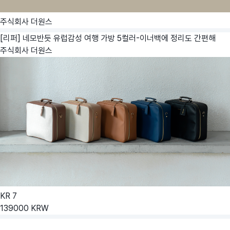
주식회사 더원스
[리퍼] 네모반듯 유럽감성 여행 가방 5컬러-이너백에 정리도 간편해
주식회사 더원스
KR
7
139000
KRW