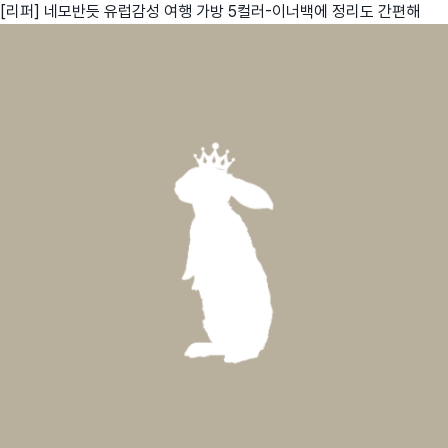
[리퍼] 네모반듯 유럽감성 여행 가방 5컬러-이너백에 정리도 간편해