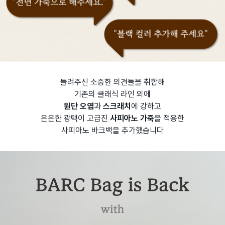
들려주신 소중한 의견들을 취합해
기존의 클래식 라인 외에
원단 오염
과
스크래치
에 강하고
은은한 광택이 고급진
사피아노 가죽
을 적용한
사피아노 바크백을 추가했습니다