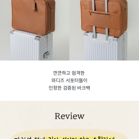
깐깐하고 엄격한
와디즈 서포터들이
인정한 검증된 바크백