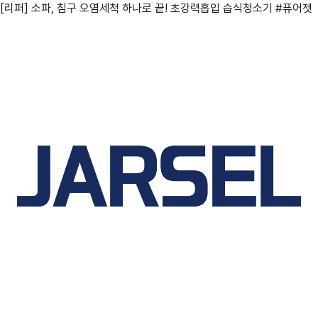
[리퍼] 소파, 침구 오염세척 하나로 끝! 초강력흡입 습식청소기 #퓨어젯