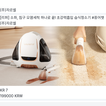
(주)자르셀
[리퍼] 소파, 침구 오염세척 하나로 끝! 초강력흡입 습식청소기 #퓨어젯
(주)자르셀
KR
7
199000
KRW