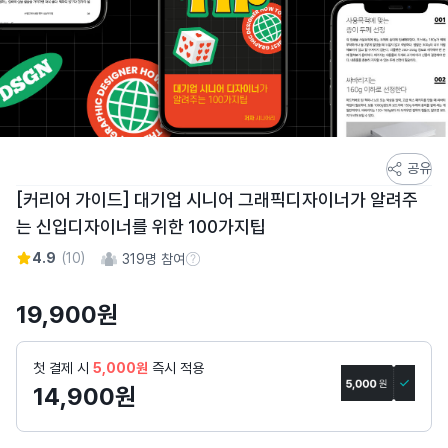
스
공유
토
[커리어 가이드] 대기업 시니어 그래픽디자이너가 알려주
어
는 신입디자이너를 위한 100가지팁
스
토
4.9
(
10
)
319
명 참여
참여 수 정보
리
상
19,900
원
세
페
첫 결제 시
5,000원
즉시 적용
이
14,900
원
지