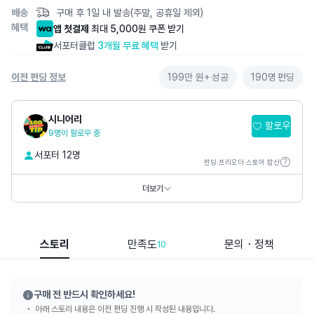
배송
구매 후 1일 내 발송(주말, 공휴일 제외)
혜택
앱 첫결제
최대 5,000원 쿠폰 받기
서포터클럽
3개월 무료 혜택
받기
이전 펀딩 정보
199만 원+
성공
190명
펀딩
시니어리
팔로우
9명이 팔로우 중
서포터 12명
펀딩·프리오더·스토어 합산
SNS
더보기
스토리
만족도
문의・정책
10
구매 전 반드시 확인하세요!
아래 스토리 내용은 이전 펀딩 진행 시 작성된 내용입니다.