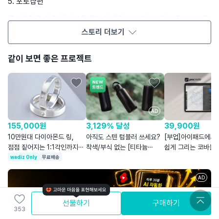
5. 포토샵편
목업파일을 이용해 시안을 돋보이게 만드는 법 / 스마트오브젝트를
불러올 때 이것을 해야 다른 컴퓨터에서 열어도 깨지지 않는다
스토리 더보기
/ 머리카락 누끼를 따는 가장 정확한 방법 / ...
같이 보면 좋은 프로젝트
6. 패키지디자인편
칼선을 대신 그려주는 똑똑한 웹사이트 / A형, B형, C형, W형,
슬리브형 박스 / 다국어를 지원하는 고퀄리티 무료 고딕폰트 / ...
AD
3,129% 달성
155,000
원
39,900
원
아직도 스텐 텀블러 쓰세요?
10만원대 다이아몬드 링,
[부업]아이패드에서
착색/부식 없는 [티타늄
점점 짙어지는 1:1각인까지
쉽게 그리는 코바늘
+세라믹 텀블러]
'이터널밴드'
브러시100종+클래
wadiz Only
무료배송
디자이너라면 꼭 알고있어야할 가장 최신의 트렌드를 읽을 수
있는 웹사이트들
AD
30분이면 자동수익 세팅
선물하기
구매하기
AI 자동화 시스템
7. 폰트&오픈소스편
353