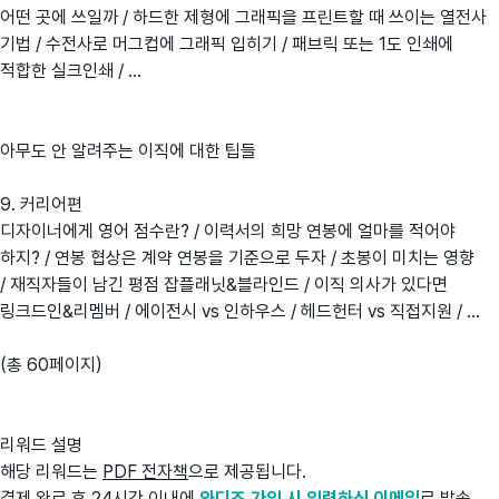
어떤 곳에 쓰일까 / 하드한 제형에 그래픽을 프린트할 때 쓰이는 열전사
기법 / 수전사로 머그컵에 그래픽 입히기 / 패브릭 또는 1도 인쇄에
적합한 실크인쇄 / ...
아무도 안 알려주는 이직에 대한 팁들
9. 커리어편
디자이너에게 영어 점수란? / 이력서의 희망 연봉에 얼마를 적어야
하지? / 연봉 협상은 계약 연봉을 기준으로 두자 / 초봉이 미치는 영향
/ 재직자들이 남긴 평점 잡플래닛&블라인드 / 이직 의사가 있다면
링크드인&리멤버 / 에이전시 vs 인하우스 / 헤드헌터 vs 직접지원 / ...
(총 60페이지)
리워드 설명
해당 리워드는
PDF 전자책
으로 제공됩니다.
결제 완료 후 24시간 이내에
와디즈 가입 시
입력하신 이메일
로 발송