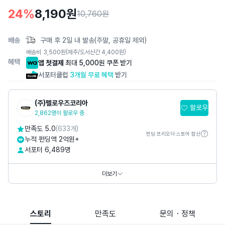
세
24
%
8,190
원
10,760원
페
이
배송
구매 후 2일 내 발송(주말, 공휴일 제외)
지
배송비
3,500
원
(제주/도서산간 4,400원)
혜택
앱 첫결제
최대 5,000원 쿠폰 받기
서포터클럽
3개월 무료 혜택
받기
(주)펠로우즈코리아
팔로우
2,862명이 팔로우 중
만족도 5.0
(633개)
펀딩·프리오더·스토어 합산
누적 펀딩액 2억원+
서포터 6,489명
홈페이지
http://www.fellowes.co.kr
더보기
스토리
만족도
문의・정책