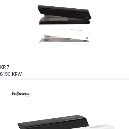
KR
7
8190
KRW