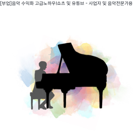
[부업]음악 수익화 고급노하우!쇼츠 및 유튜브 - 사업자 및 음악전문가용