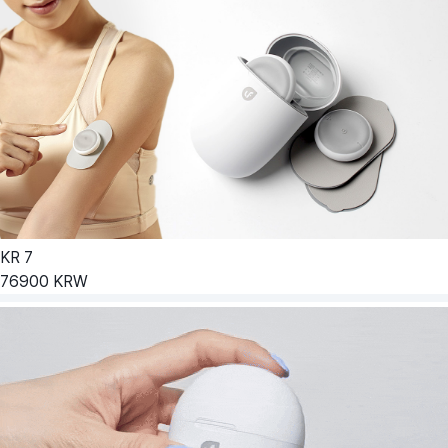
KR
7
76900
KRW