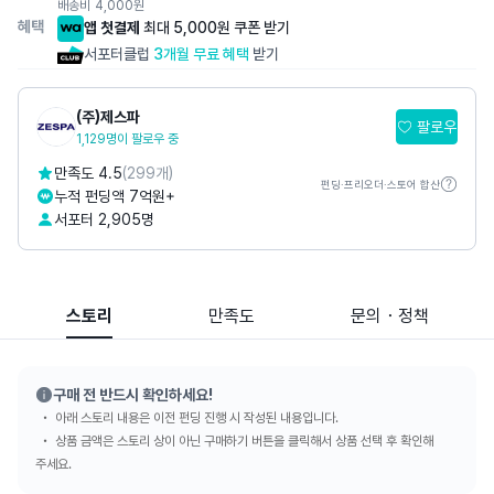
배송비
4,000
원
혜택
앱 첫결제
최대 5,000원 쿠폰 받기
서포터클럽
3개월 무료 혜택
받기
(주)제스파
팔로우
1,129명이 팔로우 중
만족도 4.5
(299개)
펀딩·프리오더·스토어 합산
누적 펀딩액 7억원+
서포터 2,905명
스토리
만족도
문의・정책
구매 전 반드시 확인하세요!
아래 스토리 내용은 이전 펀딩 진행 시 작성된 내용입니다.
상품 금액은 스토리 상이 아닌 구매하기 버튼을 클릭해서 상품 선택 후 확인해
주세요.