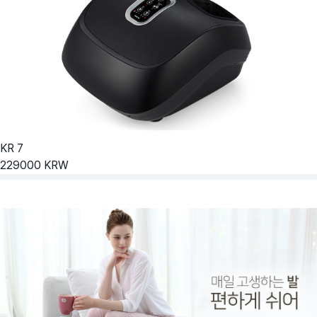
KR
7
229000
KRW