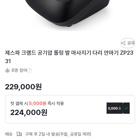
스
공유
토
제스파 크램드 공기압 롤링 발 마사지기 다리 안마기 ZP23
어
31
스
6
명 참여
토
참여 수 정보
리
229,000
원
상
세
페
첫 결제 시
5,000원
즉시 적용
이
224,000
원
지
배송
구매 후 2일 내 발송(주말, 공휴일 제외)