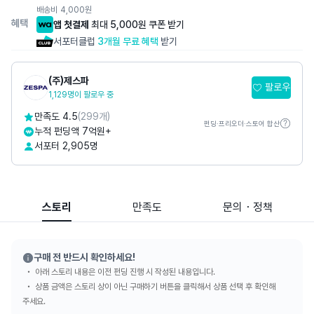
배송비
4,000
원
혜택
앱 첫결제
최대 5,000원 쿠폰 받기
서포터클럽
3개월 무료 혜택
받기
(주)제스파
팔로우
1,129명이 팔로우 중
만족도 4.5
(299개)
펀딩·프리오더·스토어 합산
누적 펀딩액 7억원+
서포터 2,905명
스토리
만족도
문의・정책
구매 전 반드시 확인하세요!
아래 스토리 내용은 이전 펀딩 진행 시 작성된 내용입니다.
상품 금액은 스토리 상이 아닌 구매하기 버튼을 클릭해서 상품 선택 후 확인해
주세요.