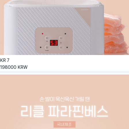
KR
7
198000
KRW