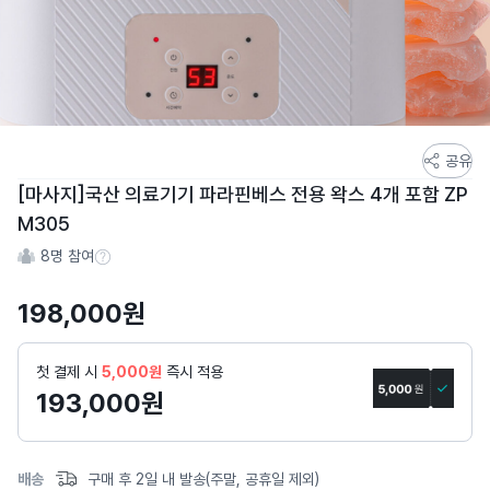
스
공유
토
[마사지]국산 의료기기 파라핀베스 전용 왁스 4개 포함 ZP
어
M305
스
8
명 참여
토
참여 수 정보
리
198,000
원
상
세
페
첫 결제 시
5,000원
즉시 적용
이
193,000
원
지
배송
구매 후 2일 내 발송(주말, 공휴일 제외)