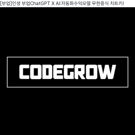
[부업]인생 부업ChatGPT X AI:자동화수익모델 무한증식 치트키!