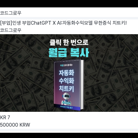
코드그로우
[부업]인생 부업ChatGPT X AI:자동화수익모델 무한증식 치트키!
코드그로우
KR
7
500000
KRW