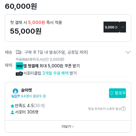
세
60,000
원
페
이
첫 결제 시
5,000원
즉시 적용
지
55,000
원
배송
구매 후 1일 내 발송(주말, 공휴일 제외)
무료배송
(제주/도서산간 3,000원)
혜택
앱 첫결제
최대 5,000원 쿠폰 받기
서포터클럽
3개월 무료 혜택
받기
술마켓
팔로우
94명이 팔로우 중
만족도 4.5
(36개)
펀딩·프리오더·스토어 합산
서포터 306명
카카오톡채널
@
카카오톡채널 - 술마켓 (kakao.com)
SNS
더보기