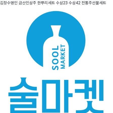
김창수명인 금산인삼주 한뿌리세트 수삼23 수삼42 전통주선물세트