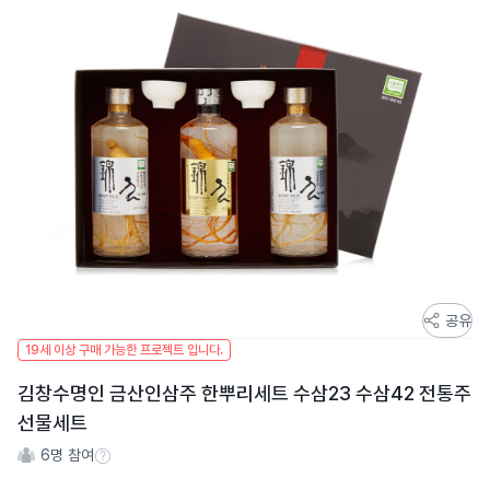
스
공유
토
19세 이상 구매 가능한 프로젝트 입니다.
어
김창수명인 금산인삼주 한뿌리세트 수삼23 수삼42 전통주
스
토
선물세트
리
6
명 참여
참여 수 정보
상