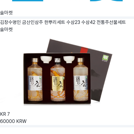
술마켓
김창수명인 금산인삼주 한뿌리세트 수삼23 수삼42 전통주선물세트
술마켓
KR
7
60000
KRW