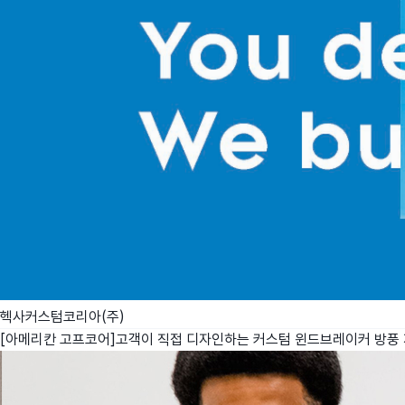
헥사커스텀코리아(주)
[아메리칸 고프코어]고객이 직접 디자인하는 커스텀 윈드브레이커 방풍