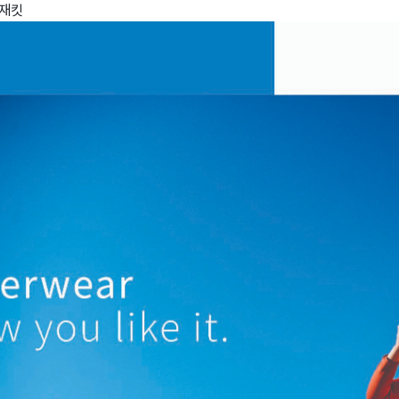
 재킷
wadiz NEXT BRAND
와디즈 블로그
공
와디즈 파트너 서비스
브랜드 스토리
이
IP 라이선스 사업 신청
브랜드 슬로건
보
와디즈 스쿨
협력 프로그램
와디
도움말센터
와디즈 어워즈
채
서포터클럽 멤버십
성공 프로젝트