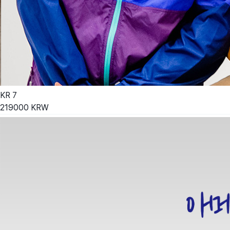
KR
7
219000
KRW