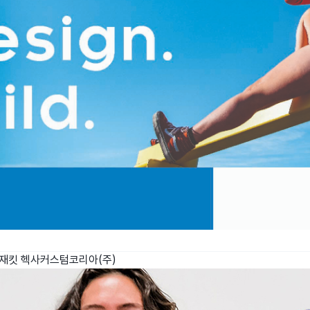
 재킷
헥사커스텀코리아(주)