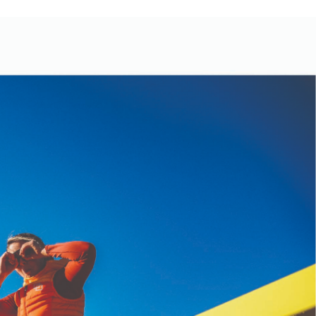
지사항
벤트
new
도자료
즈 IR
용