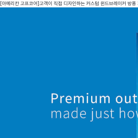
[아메리칸 고프코어]고객이 직접 디자인하는 커스텀 윈드브레이커 방풍
친구
와디즈 에디션
메이커센터