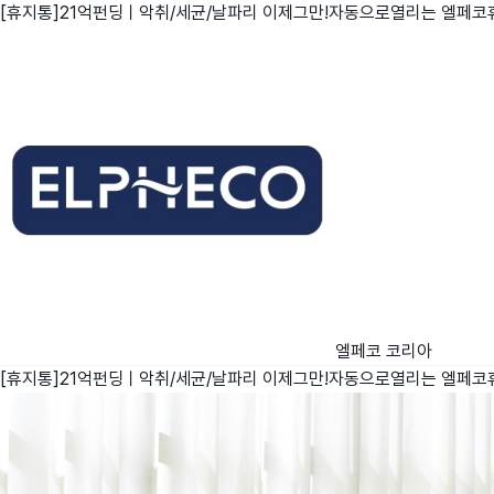
[휴지통]21억펀딩ㅣ악취/세균/날파리 이제그만!자동으로열리는 엘페코
친구
와디즈 에디션
메이커센터
엘페코 코리아
[휴지통]21억펀딩ㅣ악취/세균/날파리 이제그만!자동으로열리는 엘페코