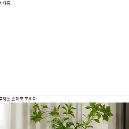
휴지통
wadiz NEXT BRAND
와디즈 블로그
공
와디즈 파트너 서비스
브랜드 스토리
이
IP 라이선스 사업 신청
브랜드 슬로건
보
와디즈 스쿨
협력 프로그램
와디
도움말센터
와디즈 어워즈
채
서포터클럽 멤버십
성공 프로젝트
휴지통
엘페코 코리아