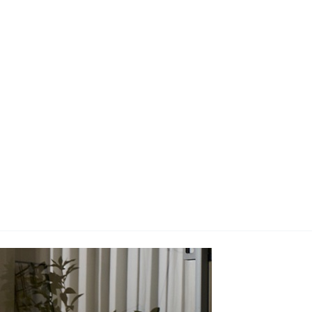
지사항
벤트
new
도자료
즈 IR
용