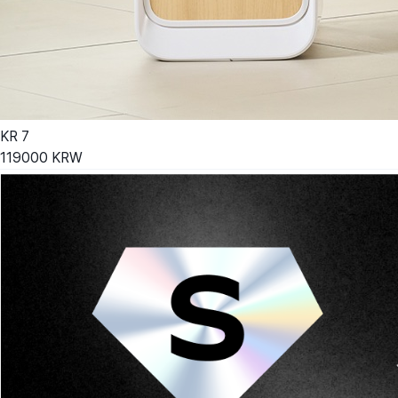
KR
7
119000
KRW