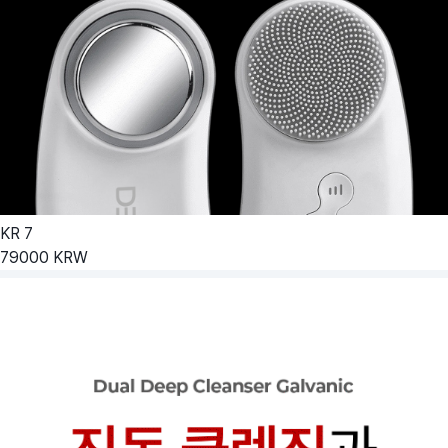
KR
7
79000
KRW