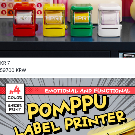
KR
7
59700
KRW