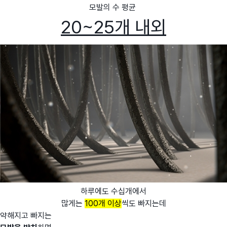
모발의 수 평균
20~25개 내외
하루에도 수십개에서
많게는
100개 이상
씩도 빠지는데
약해지고 빠지는