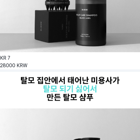
KR
7
28000
KRW