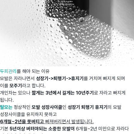
두피관리
를 해야 되는 이유
모발은 자라나면서
성장기->퇴행기->휴지기
를 거치며 빠지게 되며
이를
모주기
라고 합니다.
개인차는 있으나
짧게는 3년에서
길게는 10년주기
로 자라고 빠지게
됩니다.
탈모는
정상적인
모발 성장사이클
인
성장기 퇴행기 휴지기
의 모발
성장사이클을 유지하지 못하고
6개월~2년을 못버티고
빠져버리면서 발생됩니다.
기본
5년이상 버텨야되는 소중한 모발이
6개월~2년 미만으로 자라다