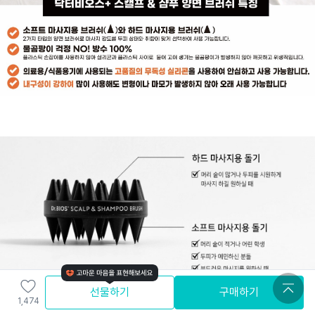
선물하기
구매하기
탁월한
각질 및 노폐물 제거
효과
1,474