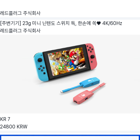
레드플러그 주식회사
[주변기기] 23g 미니 닌텐도 스위치 독, 한손에 쏙♥ 4K/60Hz
레드플러그 주식회사
KR
7
24800
KRW