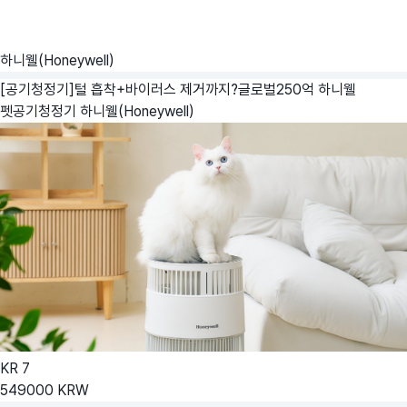
하니웰(Honeywell)
[공기청정기]털 흡착+바이러스 제거까지?글로벌250억 하니웰
펫공기청정기
하니웰(Honeywell)
KR
7
549000
KRW