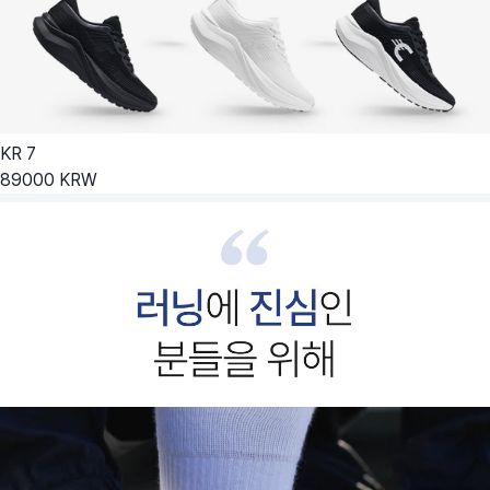
KR
7
89000
KRW