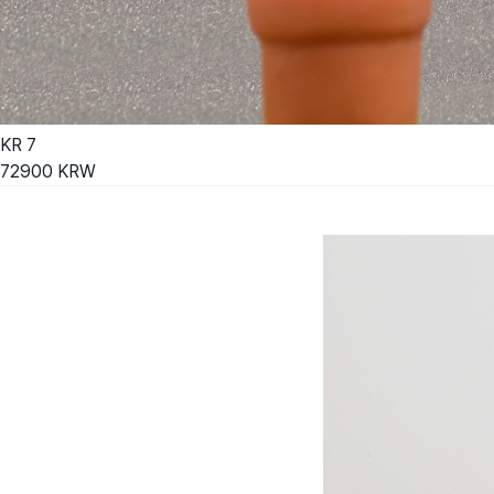
KR
7
72900
KRW