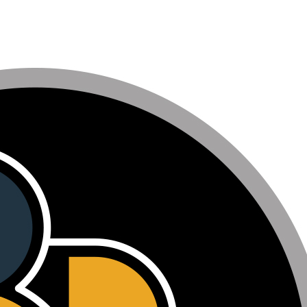
wadiz NEXT BRAND
와디즈 블로그
공
와디즈 파트너 서비스
브랜드 스토리
이
IP 라이선스 사업 신청
브랜드 슬로건
보
와디즈 스쿨
협력 프로그램
와디
도움말센터
와디즈 어워즈
채
서포터클럽 멤버십
성공 프로젝트