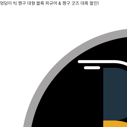
엉덩이 빅 짱구 대형 블록 피규어 & 짱구 굿즈 대폭 할인!
친구
와디즈 에디션
메이커센터