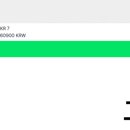
KR
7
60900
KRW