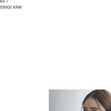
KR
7
59900
KRW