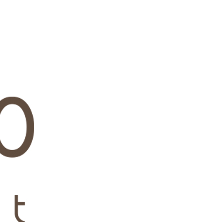
wadiz NEXT BRAND
와디즈 블로그
공
와디즈 파트너 서비스
브랜드 스토리
이
IP 라이선스 사업 신청
브랜드 슬로건
보
와디즈 스쿨
협력 프로그램
와디
도움말센터
와디즈 어워즈
채
서포터클럽 멤버십
성공 프로젝트