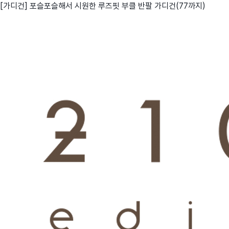
[가디건] 포슬포슬해서 시원한 루즈핏 부클 반팔 가디건(77까지)
친구
와디즈 에디션
메이커센터