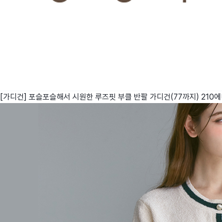
[가디건] 포슬포슬해서 시원한 루즈핏 부클 반팔 가디건(77까지)
210