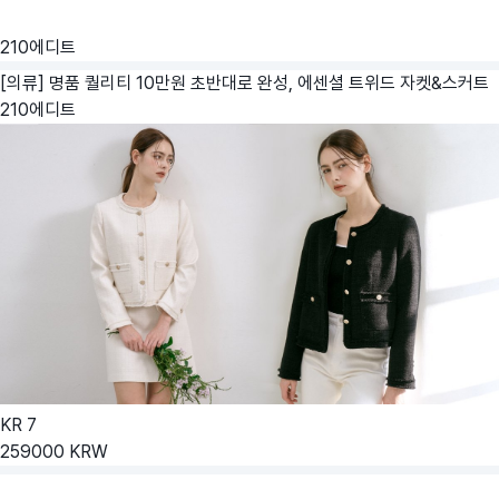
210에디트
[의류] 명품 퀄리티 10만원 초반대로 완성, 에센셜 트위드 자켓&스커트
210에디트
KR
7
259000
KRW