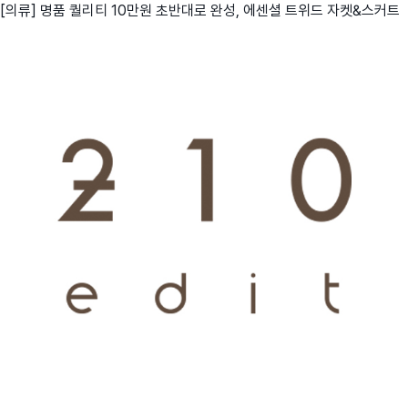
[의류] 명품 퀄리티 10만원 초반대로 완성, 에센셜 트위드 자켓&스커트