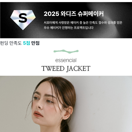
펀딩 만족도
5점
만점