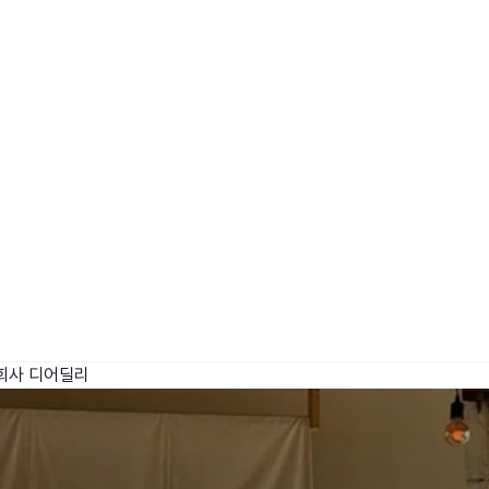
wadiz NEXT BRAND
와디즈 블로그
공
와디즈 파트너 서비스
브랜드 스토리
이
IP 라이선스 사업 신청
브랜드 슬로건
보
와디즈 스쿨
협력 프로그램
와디
도움말센터
와디즈 어워즈
채
서포터클럽 멤버십
성공 프로젝트
회사 디어딜리