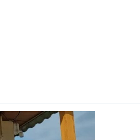
지사항
벤트
new
도자료
즈 IR
용