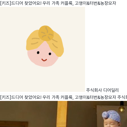
[키즈]드디어 찾았어요! 우리 가족 커플룩, 고쟁이&터번&농장모자
친구
와디즈 에디션
메이커센터
주식회사 디어딜리
[키즈]드디어 찾았어요! 우리 가족 커플룩, 고쟁이&터번&농장모자
주식