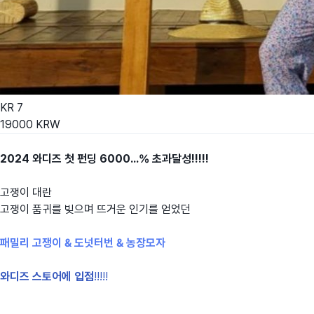
KR
7
19000
KRW
2024 와디즈 첫 펀딩 6000...% 초과달성!!!!!
고쟁이 대란
고쟁이 품귀를 빚으며 뜨거운 인기를 얻었던
패밀리 고쟁이 & 도넛터번 & 농장모자
와디즈 스토어에 입점
!!!!!