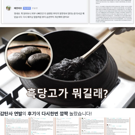
감탄사 연발
의
후기
에
다시한번
깜짝
놀랐습니다!