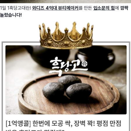
1일 1흑당고대란!
와디즈 4억대 뷰티메이커
를 만든
입소문의 힘
에
깜짝
놀랐습니다!