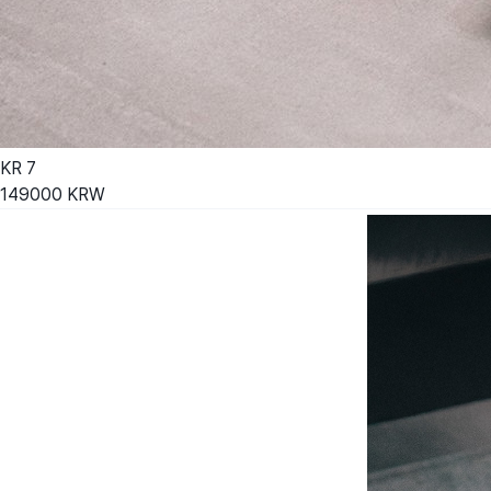
KR
7
149000
KRW