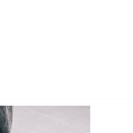
지사항
벤트
new
도자료
즈 IR
용