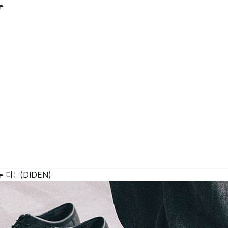
두
wadiz NEXT BRAND
와디즈 블로그
공
와디즈 파트너 서비스
브랜드 스토리
이
IP 라이선스 사업 신청
브랜드 슬로건
보
와디즈 스쿨
협력 프로그램
와디
도움말센터
와디즈 어워즈
채
서포터클럽 멤버십
성공 프로젝트
두
디든(DIDEN)