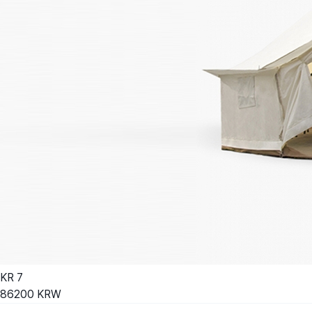
KR
7
86200
KRW