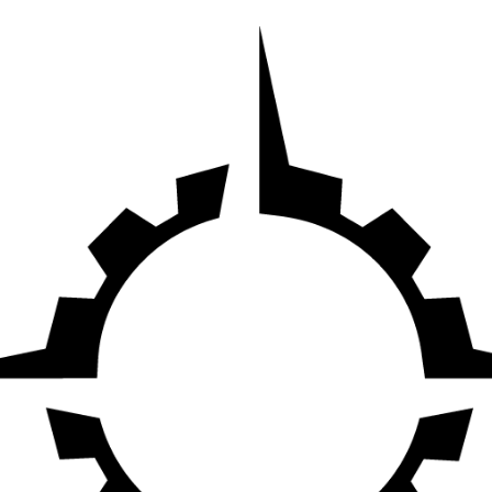
wadiz NEXT BRAND
와디즈 블로그
공
와디즈 파트너 서비스
브랜드 스토리
이
IP 라이선스 사업 신청
브랜드 슬로건
보
와디즈 스쿨
협력 프로그램
와디
도움말센터
와디즈 어워즈
채
서포터클럽 멤버십
성공 프로젝트