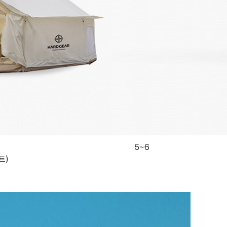
5~6
트)