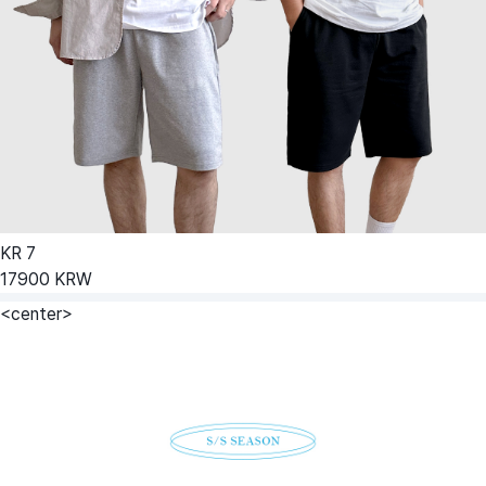
KR
7
17900
KRW
<center>