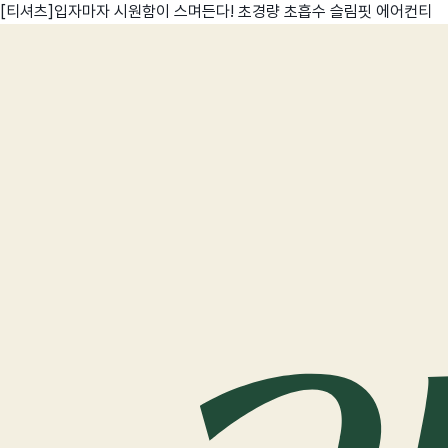
[티셔츠]입자마자 시원함이 스며든다! 초경량 초흡수 슬림핏 에어컨티
친구
와디즈 에디션
메이커센터