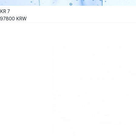
KR
7
97800
KRW