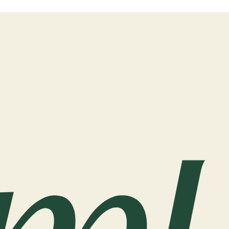
wadiz NEXT BRAND
와디즈 블로그
공
와디즈 파트너 서비스
브랜드 스토리
이
IP 라이선스 사업 신청
브랜드 슬로건
보
와디즈 스쿨
협력 프로그램
와디
도움말센터
와디즈 어워즈
채
서포터클럽 멤버십
성공 프로젝트