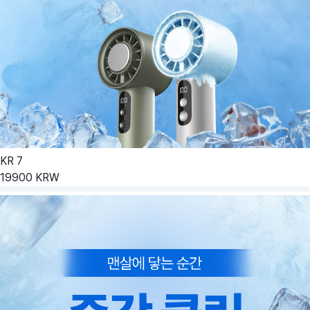
KR
7
19900
KRW