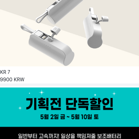
KR
7
9900
KRW