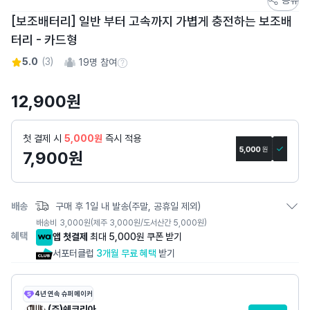
토
[보조배터리] 일반 부터 고속까지 가볍게 충전하는 보조배
어
터리 - 카드형
스
토
5.0
(
3
)
19
명 참여
참여 수 정보
리
상
12,900
원
세
페
첫 결제 시
5,000원
즉시 적용
이
7,900
원
지
배송
구매 후 1일 내 발송(주말, 공휴일 제외)
배송비
3,000
원
(제주 3,000원/도서산간 5,000원)
혜택
앱 첫결제
최대 5,000원 쿠폰 받기
서포터클럽
3개월 무료 혜택
받기
4년 연속 슈퍼메이커
(주)쉔코리아