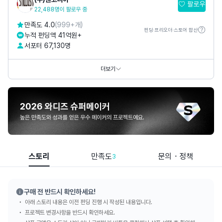
팔로우
22,488명이 팔로우 중
만족도 4.0
(999+개)
펀딩·프리오더·스토어 합산
누적 펀딩액 41억원+
서포터 67,130명
카카오톡채널
@
슈틸루스터
SNS
더보기
2026 와디즈 슈퍼메이커
높은 만족도와 성과를 얻은 우수 메이커의 프로젝트예요.
스토리
만족도
문의・정책
3
구매 전 반드시 확인하세요!
아래 스토리 내용은 이전 펀딩 진행 시 작성된 내용입니다.
프로젝트 변경사항을 반드시 확인하세요.