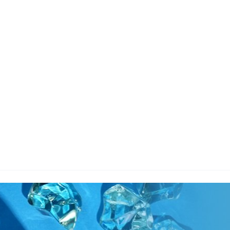
지사항
벤트
new
도자료
즈 IR
용