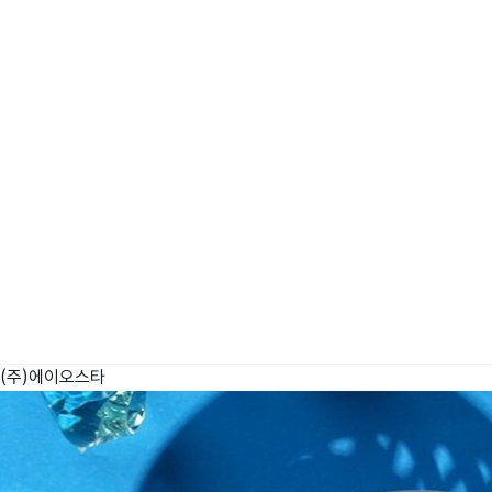
wadiz NEXT BRAND
와디즈 블로그
공
와디즈 파트너 서비스
브랜드 스토리
이
IP 라이선스 사업 신청
브랜드 슬로건
보
와디즈 스쿨
협력 프로그램
와디
도움말센터
와디즈 어워즈
채
서포터클럽 멤버십
성공 프로젝트
(주)에이오스타