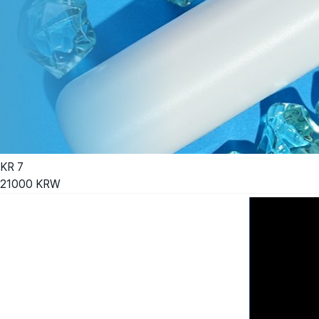
KR
7
21000
KRW