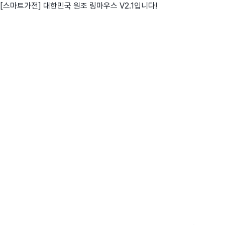
[스마트가전] 대한민국 원조 링마우스 V2.1입니다!
친구
와디즈 에디션
메이커센터