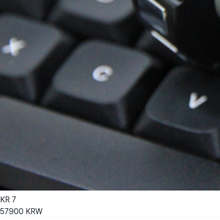
KR
7
57900
KRW