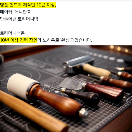
명품 핸드백 제작만 10년 이상,
메이커 '애니한'이
만들어낸
토리머니백
토리머니백
은
10년 이상 경력 장인
의 노하우로 '완성'되었습니다.