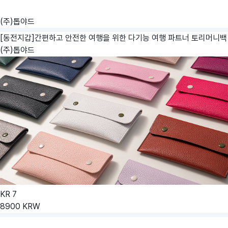
(주)톱야드
[동전지갑]간편하고 안전한 여행을 위한 다기능 여행 파트너 토리머니백
(주)톱야드
KR
7
8900
KRW